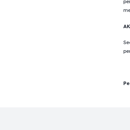
pe
me
A
Se
pe
Pe