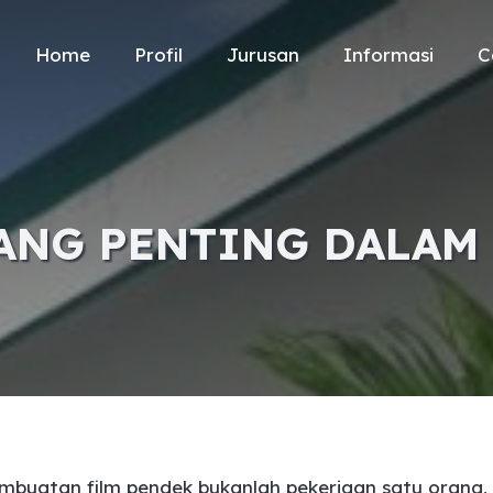
Home
Profil
Jurusan
Informasi
C
ANG PENTING DALAM
mbuatan film pendek bukanlah pekerjaan satu orang, 