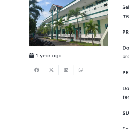
Se
me
P
Da
1 year ago
pr
PE
Da
te
S
Se