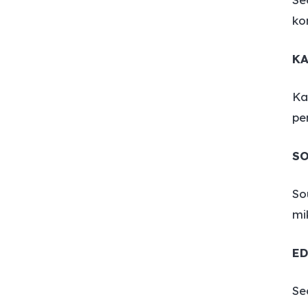
ko
K
Ka
pe
S
So
mi
ED
Se