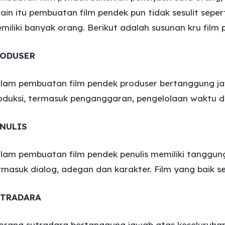
lain itu pembuatan film pendek pun tidak sesulit sepe
miliki banyak orang. Berikut adalah susunan kru film 
RODUSER
lam pembuatan film pendek produser bertanggung ja
oduksi, termasuk penganggaran, pengelolaan waktu d
NULIS
lam pembuatan film pendek penulis memiliki tanggun
rmasuk dialog, adegan dan karakter. Film yang baik se
UTRADARA
orang sutradara bertanggung jawab atas keseluruha