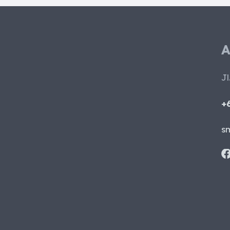
A
Jl
+
s